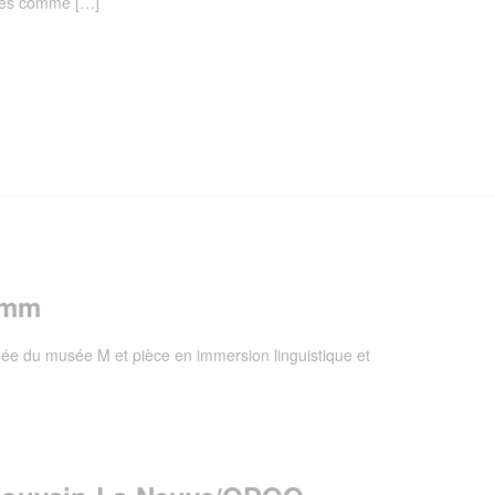
ités comme […]
5
 Imm
idée du musée M et pièce en immersion linguistique et