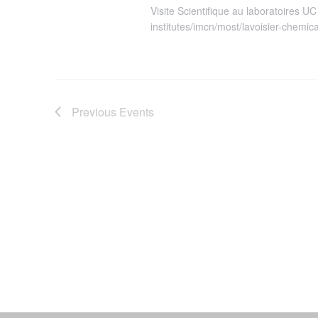
Visite Scientifique au laboratoires U
institutes/imcn/most/lavoisier-chemic
Previous
Events