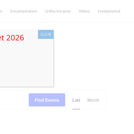
ès
Documentation
Grilles horaires
Vidéos
Fondamental
CLOSE
let 2026
Event
Views
Find Events
List
Month
Navigation