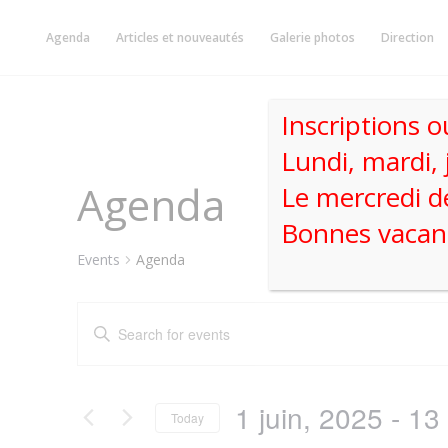
Skip
to
Agenda
Articles et nouveautés
Galerie photos
Direction
content
Inscriptions o
Lundi, mardi, 
Agenda
Le mercredi d
Bonnes vacanc
Events
Agenda
Events
Enter
Search
Keyword.
and
Search
Views
for
1 juin, 2025
 - 
Navigation
Events
Today
by
Select