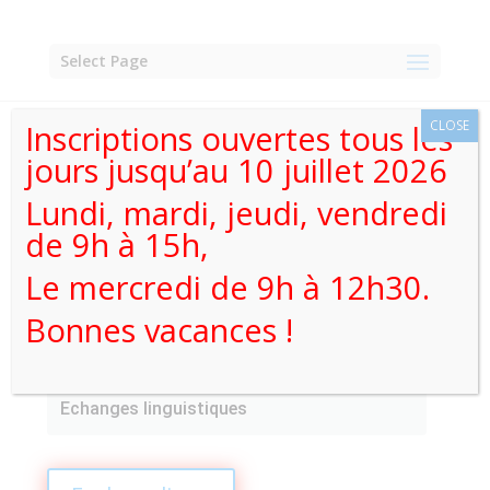
Skip
to
content
Select Page
CLOSE
Inscriptions ouvertes tous les
jours jusqu’au 10 juillet 2026
Athénée Royal de
Lundi, mardi, jeudi, vendredi
de 9h à 15h,
Jodoigne
Le mercredi de 9h à 12h30.
Bonnes vacances !
Accueil
>
Infos pratiques
>
Echanges linguistiques