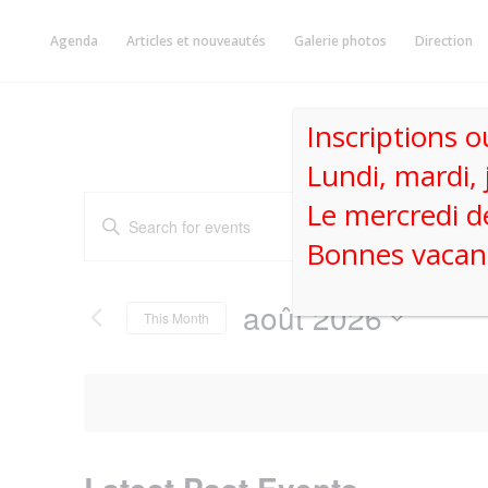
Skip
to
Agenda
Articles et nouveautés
Galerie photos
Direction
content
Inscriptions o
Lundi, mardi, 
Events
Le mercredi d
Enter
Search
Keyword.
Bonnes vacanc
and
Search
Views
for
août 2026
Navigation
Events
This Month
by
Select
Keyword.
date.