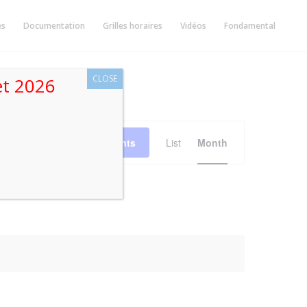
ès
Documentation
Grilles horaires
Vidéos
Fondamental
CLOSE
let 2026
Event
Views
Find Events
List
Month
Navigation