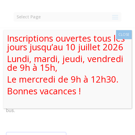
Skip
to
content
Select Page
CLOSE
Inscriptions ouvertes tous les
« All Events
jours jusqu’au 10 juillet 2026
This event has passed.
Lundi, mardi, jeudi, vendredi
de 9h à 15h,
Visite au Parlement Wallon 5A
Le mercredi de 9h à 12h30.
23 mai, 2025 @ 08:00
-
17:00
Bonnes vacances !
Les élèves de 5A se rendront au parlement Wallon en
bus.