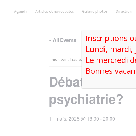
Skip
to
Agenda
Articles et nouveautés
Galerie photos
Direction
content
Inscriptions o
« All Events
Lundi, mardi, 
Le mercredi d
This event has passed.
Bonnes vacanc
Débat confére
psychiatrie?
11 mars, 2025 @ 18:00
-
20:00