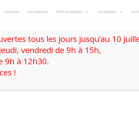
Contacts
Inscriptions
Infos pratiques
Secondaire
Acc
uvertes tous les jours jusqu’au 10 juil
jeudi, vendredi de 9h à 15h,
e 9h à 12h30.
es !
nce: Que connaît-on vr